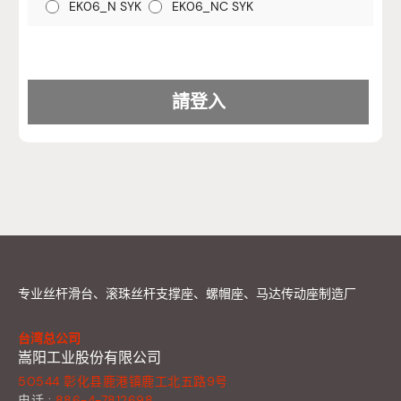
EK06_N SYK
EK06_NC SYK
专业丝杆滑台、滚珠丝杆支撑座、螺帽座、马达传动座制造厂
台湾总公司
嵩阳工业股份有限公司
50544 彰化县鹿港镇鹿工北五路9号
电话 :
886-4-7812698