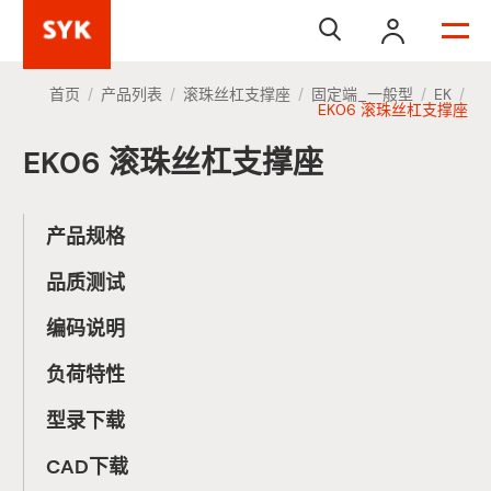


首页
产品列表
滚珠丝杠支撑座
固定端_一般型
EK
/
/
/
/
/
EK06 滚珠丝杠支撑座
EK06 滚珠丝杠支撑座
产品规格
品质测试
编码说明
负荷特性
型录下载
CAD下载