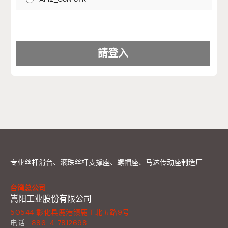
专业丝杆滑台、滚珠丝杆支撑座、螺帽座、马达传动座制造厂
台湾总公司
嵩阳工业股份有限公司
50544 彰化县鹿港镇鹿工北五路9号
电话 :
886-4-7812698