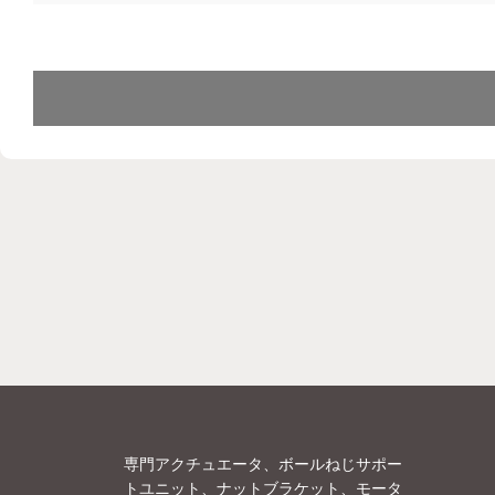
専門アクチュエータ、ボールねじサポー
トユニット、ナットブラケット、モータ