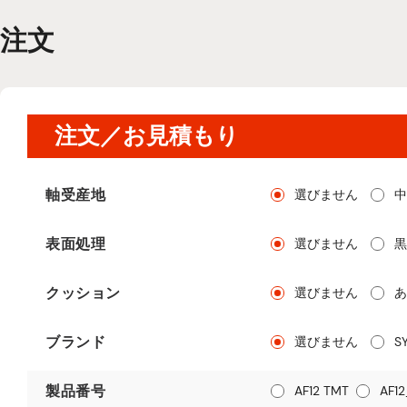
注文
注文／お見積もり
軸受産地
選びません
中
表面処理
選びません
黒
クッション
選びません
あ
ブランド
選びません
S
製品番号
AF12 TMT
AF12