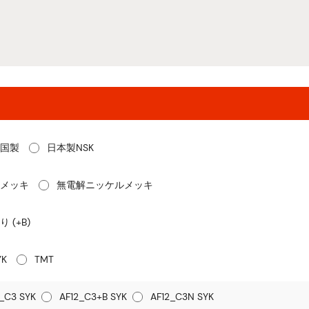
国製
日本製NSK
メッキ
無電解ニッケルメッキ
り (+B)
YK
TMT
_C3 SYK
AF12_C3+B SYK
AF12_C3N SYK