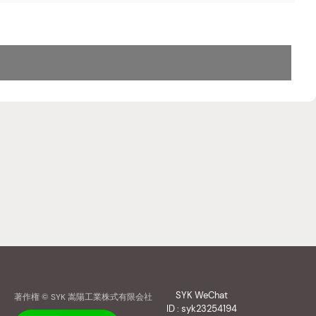
SYK WeChat
著作権 © SYK 嵩陽工業株式有限会社
ID : syk23254194