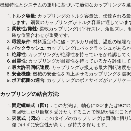
機械特性とシステムの運用に基づいて適切なカップリングを選
トルク容量:
カップリングのトルク容量は、伝達される最大
します。鋼製のカップリングがトルク容量に適していま
柔軟性/剛性:
柔軟カップリングは平行ズレ、角度ズレ、
確な位置合わせが重要です。
環境条件:
材料選定時に酸・アルカリ耐性、温度の極端な
バックラッシュ:
カップリングにバックラッシュがあるか
絶縁性:
カップリングが絶縁性を持っているか確認してく
耐震性:
カップリングが耐震性を持っているかを評価して
最大許容回転速度:
カップリングが扱える最大回転速度を
安全機能:
機械の安全性を向上させるカップリングを選択
ボア範囲の適合:
カップリングのボアサイズがアプリケー
カップリングの結合方法:
固定螺絲式（図1）:
この方法は、軸心に120°または9
間回転したり衝撃を受けたりすることで螺絲が緩むこと
夾緊式（図2）:
このタイプのカップリングは両側に切り
傷つけずに安定性が高く、保持力を保ちます。