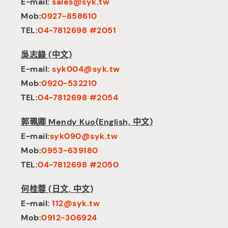
E-mail:
sales@syk.tw
Mob:
0927-858610
TEL:
04-7812698 #2051
吳志錄 (中文)
E-mail:
syk004@syk.tw
Mob:
0920-532210
TEL:
04-7812698 #2054
郭珮卿 Mendy Kuo(English, 中文)
E-mail:
syk090@syk.tw
Mob:
0953-639180
TEL:
04-7812698 #2050
何桂蓉 (日文, 中文)
E-mail:
112@syk.tw
Mob:
0912-306924