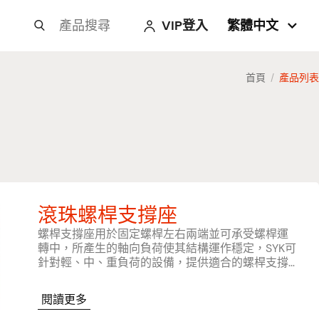
VIP登入
繁體中文



首頁
產品列表
/
滾珠螺桿支撐座
螺桿支撐座用於固定螺桿左右兩端並可承受螺桿運
轉中，所產生的軸向負荷使其結構運作穩定，SYK可
針對輕、中、重負荷的設備，提供適合的螺桿支撐
座，並且依照設備使用的螺桿精度C3、C5、C7，
提供不同等級搭配的支撐座。
閱讀更多