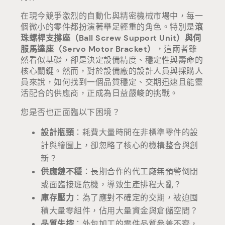
在現今競爭激烈的自動化與精密機械市場中，每一
個微小的零件都扮演著舉足輕重的角色。特別是
滾
珠螺桿支撐座（Ball Screw Support Unit）與伺
服馬達座（Servo Motor Bracket）
，這兩者雖
然看似基礎，卻是決定設備精度、穩定性與壽命的
核心關鍵。然而，對於設備廠的設計人員與採購人
員來說，如何找到一個品質穩定、交期迅速且能靈
活配合的供應商，正成為日益嚴峻的挑戰。
您是否也正面臨以下困境？
設計瓶頸
：耗費大量時間在非標準零件的設
計與繪圖上，卻忽略了核心的機構整合與創
新？
供應鏈不穩
：長期合作的代工廠無預警倒閉
或面臨接班危機，導致生產排程大亂？
庫存壓力
：為了應對不確定的交期，被迫囤
積大量零組件，佔用大量資金與倉儲空間？
品質失控
：外包加工的零件品質參差不齊，