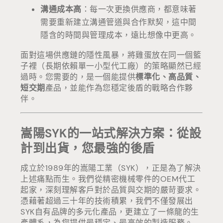
溝通成本高
：每一次更換供應商，都意味著
需要重新建立溝通管道與合作默契，這中間
隱含的時間與管理成本，遠比想像中更高。
面對這場供應鏈的隱性風暴，將雞蛋放在同一個籃
子裡（長期依賴單一小型代工廠）的策略顯然已經
過時。您需要的，是一個能提供
標準化、高品質、
短交期
產品，並能作為您穩定後盾的戰略合作夥
伴。
嵩陽SYK的一站式解決方案：從設
計到出貨，您最強的後盾
成立於1989年的嵩陽工業（SYK），正是為了解決
上述痛點而生。我們從精密機械零件的OEM代工
起家，深刻理解客戶對於品質與交期的嚴苛要求。
憑藉著超過三十年的技術積累，我們不僅發展出
SYK自有品牌的多元化產品，更建立了一條龍的生
產體系，為您提供最穩定、最高效的製造服務。