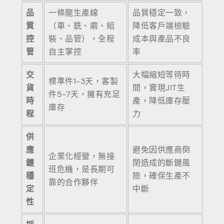
品
一條龍生產線
品質穩定一致，
質
（車、銑、磨、組
降低客戶端檢驗
控
裝、品管），全程
成本與產品不良
管
自主掌控
率
交
大幅縮短等待時
標準件1-3天，客製
貨
間，實現JIT生
件5-7天，擁有充足
時
產，降低庫存壓
庫存
程
力
供
應
避免因供應商倒
企業化經營，無接
鏈
閉造成的斷鏈風
班危機，是長期可
穩
險，確保生產不
靠的合作夥伴
定
中斷
性