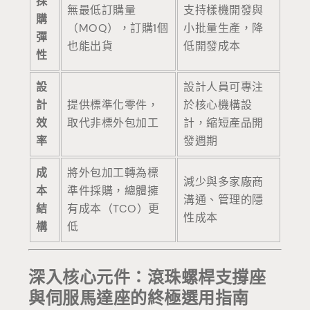
採
無最低訂購量
支持樣機開發與
購
（MOQ），訂購1個
小批量生產，降
彈
也能出貨
低開發成本
性
設
設計人員可專注
計
提供標準化零件，
於核心機構設
效
取代非標外包加工
計，縮短產品開
率
發週期
成
將外包加工轉為標
減少與多家廠商
本
準件採購，總體擁
溝通、管理的隱
結
有成本（TCO）更
性成本
構
低
深入核心元件：滾珠螺桿支撐座
與伺服馬達座的終極選用指南