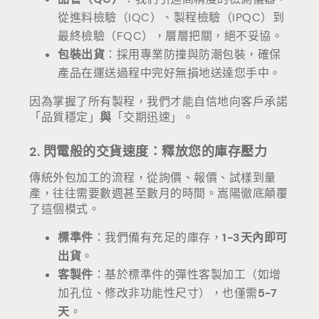
從進料檢驗（IQC）、製程檢驗（IPQC）到
最終檢驗（FQC），層層把關，絕不妥協。
包裝出貨
：採用專業防撞與防潮包裝，確保
產品在運送過程中完好無損地送達您手中。
因為掌握了所有製程，我們才能自信地向客戶承諾
「品質穩定」
與
「交期迅速」。
2. 閃電般的交貨速度：釋放您的庫存壓力
傳統外包加工的流程，從詢價、報價、試樣到量
產，往往需要數週甚至數月的時間。嵩陽徹底顛覆
了這個模式。
標準件
：我們備有充足的庫存，
1-3天內即可
出貨
。
客製件
：基於標準件的彈性客製加工（如增
加孔位、修改非功能性尺寸），也僅需
5-7
天
。