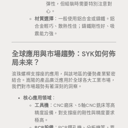
彈性，但組裝時需要特別注意對
心。
材質選擇
：一般使用鋁合金或鑄鐵。鋁
合金輕巧、散熱性佳；鑄鐵剛性好、吸
震能力強。
全球應用與市場趨勢：SYK如何佈
局未來？
滾珠螺桿支撐座的應用，與該地區的優勢產業緊密
結合。嵩陽的產品廣泛應用於全球各大工業市場，
我們對市場趨勢有著深刻的洞察。
核心應用領域
：
工具機
：CNC磨床、5軸CNC銑床等高
精度設備，對支撐座的剛性與精度要求
極高。
PCB設備
：PCB鑽孔機、分板機等，要