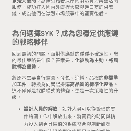
求是共通的
。嵩陽憑藉著深厚的製造實力與靈活的
服務，成功打入國內外螺桿大廠與進口商的供應
鏈，成為他們在激烈市場競爭中的堅實後盾。
為何選擇SYK？成為您穩定供應鏈
的戰略夥伴
回到最初的問題，面對供應鏈的種種不確定性，您
的最佳策略是什麼？答案是：
化被動為主動，將風
險轉為優勢
。
將原本需要自行繪圖、發包、追料、品檢的
非標準
加工件
，轉換為向嵩陽採購
高品質的標準化產品
。
這不僅僅是採購模式的轉變，更是一次策略性的升
級。
設計人員的解放
：設計人員可以從繁瑣的零
件繪圖工作中解放出來，將寶貴的時間與精
力投入到更具價值的系統整合與創新研發