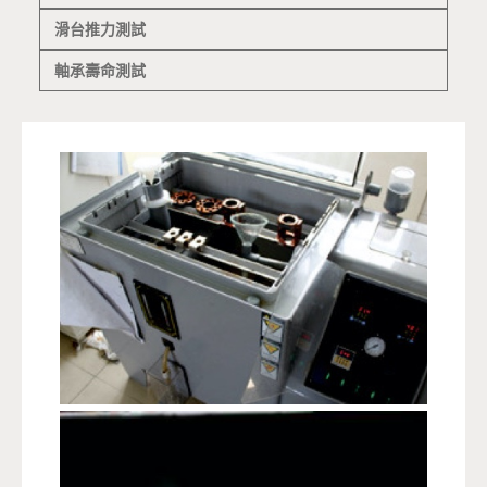
滑台推力測試
軸承壽命測試