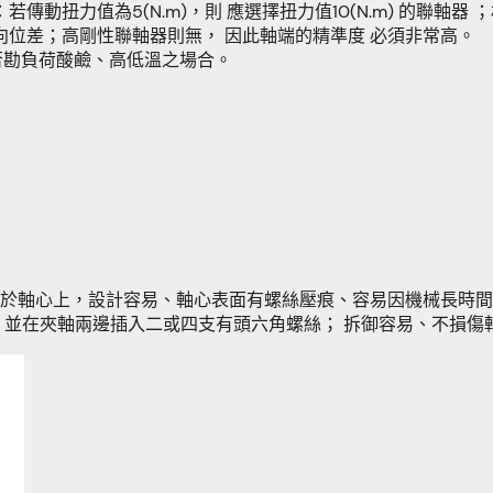
動扭力值為5(N.m)，則 應選擇扭力值10(N.m) 的聯軸器
位差；高剛性聯軸器則無， 因此軸端的精準度 必須非常高。
是否勘負荷酸鹼、高低溫之場合。
角固 定於軸心上，設計容易、軸心表面有螺絲壓痕、容易因機械長
，並在夾軸兩邊插入二或四支有頭六角螺絲； 拆御容易、不損傷