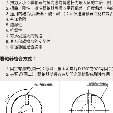
扭力大小：聯軸器的扭力應為傳動扭力最大值的二倍，例：若傳
扭曲／剛性：橈性聯軸器可吸收平行偏差、角度偏差、軸向
適用的場合(高低溫、酸、鹼.....)：須慎選聯軸器之材質
有無背隙
絕緣性
抗震性
可承受最大的轉速
具有保護機台的安全性
孔徑範圍是否適用
聯軸器結合方式：
固定螺絲式(圖一)：係以四根固定螺絲以120°或90°
夾緊式(圖二)：聯軸器雙邊各有切開之溝槽形成彈性作用