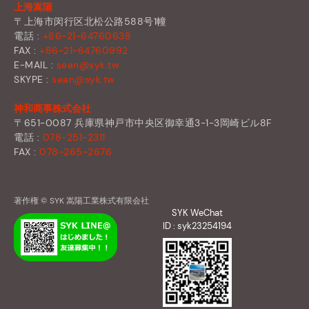
上海嵩陽
〒上海市闵行区北松公路588号1幢
電話 :
+86-21-64760638
FAX :
+86-21-64760992
E-MAIL :
sean@syk.tw
SKYPE :
sean@syk.tw
神和商事株式会社
〒651-0087 兵庫県神戸市中央区御幸通3-1-3岡崎ビル8F
電話 :
078-251-2311
FAX :
078-265-2676
著作権 © SYK 嵩陽工業株式有限会社
SYK WeChat
ID : syk23254194