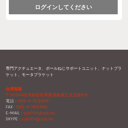
専門アクチュエータ、ボールねじサポートユニット、ナットブラ
ケット、モータブラケット
台湾嵩陽
〒50544台湾省彰化県鹿港鎮鹿工北五路9号
電話 :
886-4-7812698
FAX :
886-4-7812458
E-MAIL :
syk004@syk.tw
SKYPE :
syk004@syk.tw