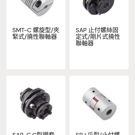
SMT-C 螺旋型/夾
SAP 止付螺絲固
緊式/撓性聯軸器
定式/剛片式撓性
聯軸器
SAP-C C型襯套
SRJ 爪型/止付螺