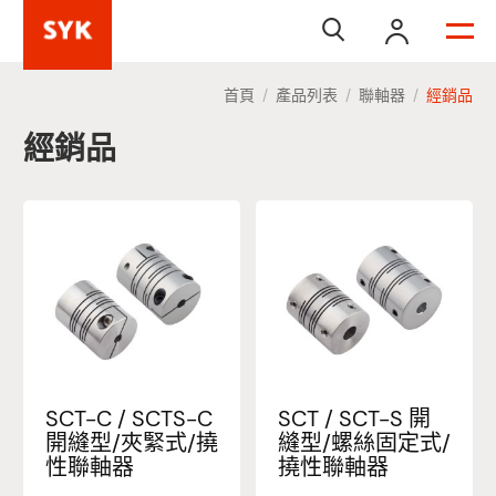


首頁
產品列表
聯軸器
經銷品
/
/
/
經銷品
SCT-C / SCTS-C
SCT / SCT-S 開
開縫型/夾緊式/撓
縫型/螺絲固定式/
性聯軸器
撓性聯軸器