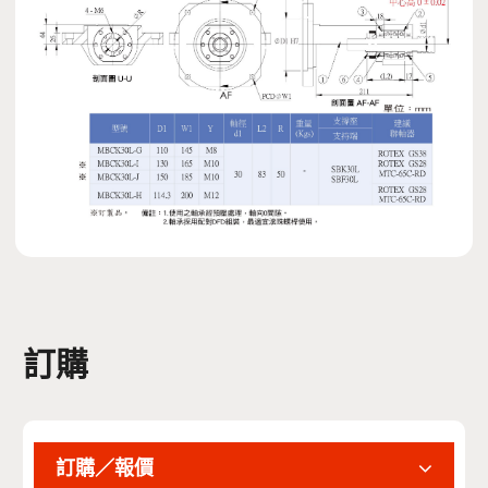
訂購
訂購／報價